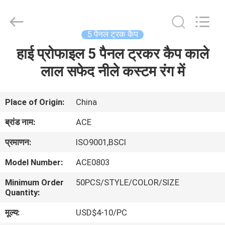
Ace
Headwear
Manufacturing
Co.,
Ltd..
5 पैनल ट्रक कैप
All
Rights
हाई प्रोफाइल 5 पैनल ट्रकर कैप काले
घर
Reserved.
लाल सफेद नीले कस्टम रंग में
उत्पादों
Place of Origin:
China
हमारे
ब्रांड नाम:
ACE
बारे
प्रमाणन:
ISO9001,BSCI
में
Model Number:
ACE0803
Minimum Order
50PCS/STYLE/COLOR/SIZE
कारखाना
Quantity:
भ्रमण
मूल्य:
USD$4-10/PC