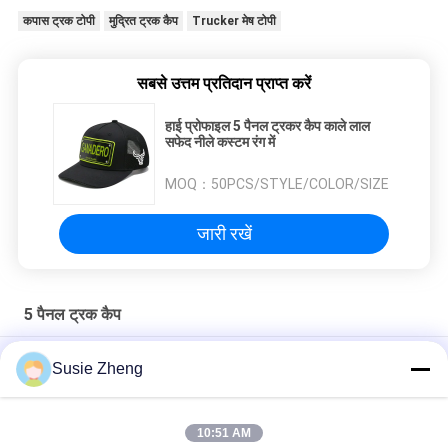
कपास ट्रक टोपी
मुद्रित ट्रक कैप
Trucker मेष टोपी
सबसे उत्तम प्रतिदान प्राप्त करें
हाई प्रोफाइल 5 पैनल ट्रकर कैप काले लाल
सफेद नीले कस्टम रंग में
MOQ：
50PCS/STYLE/COLOR/SIZE
जारी रखें
5 पैनल ट्रक कैप
लोगो के बिना OEM 5 पैनल ट्रूकॉलर कैप बल्क ब्लैंक ट्रूकॉलर मेश हैट
Susie Zheng
आउटडोर खेल शैली 5 पैनल ट्रक कैप / हिप हॉप फ्लैट कैप्स पर्यावरण के अनुकूल
10:51 AM
एडल्ट चिल्ड्रन कर्व ब्रिम 5 पैनल ट्रूकॉलर कैप एडजस्टेबल गोर्रास मेश ब्लैंक विज़र