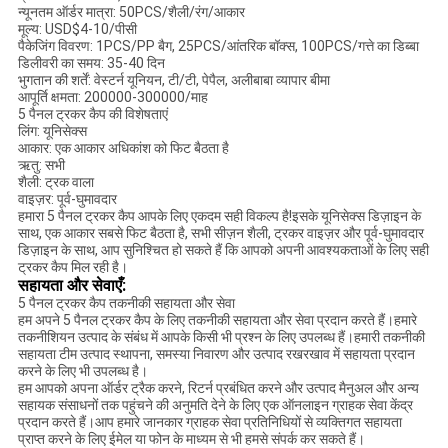
न्यूनतम ऑर्डर मात्रा: 50PCS/शैली/रंग/आकार
मूल्य: USD$4-10/पीसी
पैकेजिंग विवरण: 1PCS/PP बैग, 25PCS/आंतरिक बॉक्स, 100PCS/गत्ते का डिब्बा
डिलीवरी का समय: 35-40 दिन
भुगतान की शर्तें: वेस्टर्न यूनियन, टी/टी, पेपैल, अलीबाबा व्यापार बीमा
आपूर्ति क्षमता: 200000-300000/माह
5 पैनल ट्रकर कैप की विशेषताएं
लिंग: यूनिसेक्स
आकार: एक आकार अधिकांश को फिट बैठता है
ऋतु: सभी
शैली: ट्रक वाला
वाइज़र: पूर्व-घुमावदार
हमारा 5 पैनल ट्रकर कैप आपके लिए एकदम सही विकल्प है!इसके यूनिसेक्स डिज़ाइन के
साथ, एक आकार सबसे फिट बैठता है, सभी सीज़न शैली, ट्रकर वाइज़र और पूर्व-घुमावदार
डिज़ाइन के साथ, आप सुनिश्चित हो सकते हैं कि आपको अपनी आवश्यकताओं के लिए सही
ट्रकर कैप मिल रही है।
सहायता और सेवाएँ:
5 पैनल ट्रकर कैप तकनीकी सहायता और सेवा
हम अपने 5 पैनल ट्रकर कैप के लिए तकनीकी सहायता और सेवा प्रदान करते हैं।हमारे
तकनीशियन उत्पाद के संबंध में आपके किसी भी प्रश्न के लिए उपलब्ध हैं।हमारी तकनीकी
सहायता टीम उत्पाद स्थापना, समस्या निवारण और उत्पाद रखरखाव में सहायता प्रदान
करने के लिए भी उपलब्ध है।
हम आपको अपना ऑर्डर ट्रैक करने, रिटर्न प्रबंधित करने और उत्पाद मैनुअल और अन्य
सहायक संसाधनों तक पहुंचने की अनुमति देने के लिए एक ऑनलाइन ग्राहक सेवा केंद्र
प्रदान करते हैं।आप हमारे जानकार ग्राहक सेवा प्रतिनिधियों से व्यक्तिगत सहायता
प्राप्त करने के लिए ईमेल या फोन के माध्यम से भी हमसे संपर्क कर सकते हैं।