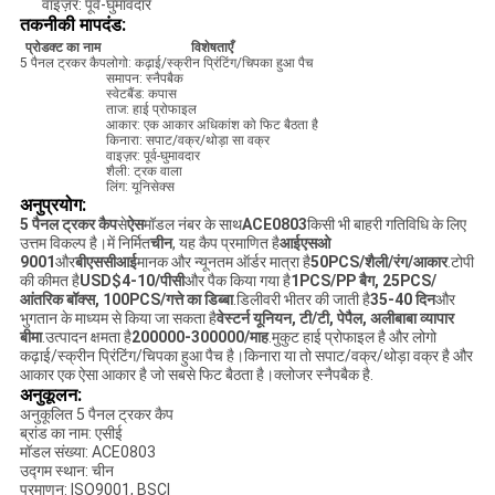
वाइज़र: पूर्व-घुमावदार
तकनीकी मापदंड:
प्रोडक्ट का नाम
विशेषताएँ
5 पैनल ट्रकर कैप
लोगो: कढ़ाई/स्क्रीन प्रिंटिंग/चिपका हुआ पैच
समापन: स्नैपबैक
स्वेटबैंड: कपास
ताज: हाई प्रोफाइल
आकार: एक आकार अधिकांश को फिट बैठता है
किनारा: सपाट/वक्र/थोड़ा सा वक्र
वाइज़र: पूर्व-घुमावदार
शैली: ट्रक वाला
लिंग: यूनिसेक्स
अनुप्रयोग:
5 पैनल ट्रकर कैप
से
ऐस
मॉडल नंबर के साथ
ACE0803
किसी भी बाहरी गतिविधि के लिए
उत्तम विकल्प है।में निर्मित
चीन
, यह कैप प्रमाणित है
आईएसओ
9001
और
बीएससीआई
मानक और न्यूनतम ऑर्डर मात्रा है
50PCS/शैली/रंग/आकार
.टोपी
की कीमत है
USD$4-10/पीसी
और पैक किया गया है
1PCS/PP बैग, 25PCS/
आंतरिक बॉक्स, 100PCS/गत्ते का डिब्बा
.डिलीवरी भीतर की जाती है
35-40 दिन
और
भुगतान के माध्यम से किया जा सकता है
वेस्टर्न यूनियन, टी/टी, पेपैल, अलीबाबा व्यापार
बीमा
.उत्पादन क्षमता है
200000-300000/माह
.मुकुट हाई प्रोफाइल है और लोगो
कढ़ाई/स्क्रीन प्रिंटिंग/चिपका हुआ पैच है।किनारा या तो सपाट/वक्र/थोड़ा वक्र है और
आकार एक ऐसा आकार है जो सबसे फिट बैठता है।क्लोजर स्नैपबैक है.
अनुकूलन:
अनुकूलित 5 पैनल ट्रकर कैप
ब्रांड का नाम: एसीई
मॉडल संख्या: ACE0803
उद्गम स्थान: चीन
प्रमाणन: ISO9001, BSCI