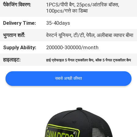
पैकेजिंग विवरण:
1PCS/पीपी बैग, 25pcs/आंतरिक बॉक्स,
गुणवत्ता
100pcs/गत्ते का डिब्बा
नियंत्रण
Delivery Time:
35-40days
भुगतान शर्तें:
वेस्टर्न यूनियन, टी/टी, पेपैल, अलीबाबा व्यापार बीमा
संपर्क
करें
Supply Ability:
200000-300000/month
हाइलाइट:
,
हाई प्रोफाइल 5 पैनल ट्रूकॉलर कैप
ब्लैक 5 पैनल ट्रूकॉलर कैप
समाचार
सबसे अच्छी कीमत
मामलों
साइटमैप
PRIVACY