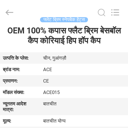
Ace
Headwear
Manufacturing
Co.,
Ltd..
फ्लैट ब्रिम स्नैपबैक हैट्स
All
Rights
OEM 100% कपास फ्लैट ब्रिम बेसबॉल
घर
Reserved.
कैप कोरियाई हिप हॉप कैप
उत्पादों
उत्पत्ति के प्लेस:
चीन, गुआंगज़ौ
हमारे
ब्रांड नाम:
ACE
बारे
प्रमाणन:
CE
में
मॉडल संख्या:
ACE015
न्यूनतम आदेश
बातचीत
कारखाना
मात्रा:
भ्रमण
मूल्य:
बातचीत योग्य