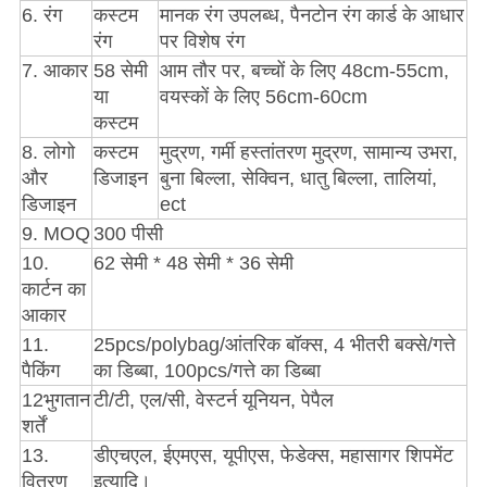
6. रंग
कस्टम
मानक रंग उपलब्ध, पैनटोन रंग कार्ड के आधार
रंग
पर विशेष रंग
7. आकार
58 सेमी
आम तौर पर, बच्चों के लिए 48cm-55cm,
या
वयस्कों के लिए 56cm-60cm
कस्टम
8. लोगो
कस्टम
मुद्रण, गर्मी हस्तांतरण मुद्रण, सामान्य उभरा,
और
डिजाइन
बुना बिल्ला, सेक्विन, धातु बिल्ला, तालियां,
डिजाइन
ect
9. MOQ
300 पीसी
10.
62 सेमी * 48 सेमी * 36 सेमी
कार्टन का
आकार
11.
25pcs/polybag/आंतरिक बॉक्स, 4 भीतरी बक्से/गत्ते
पैकिंग
का डिब्बा, 100pcs/गत्ते का डिब्बा
12भुगतान
टी/टी, एल/सी, वेस्टर्न यूनियन, पेपैल
शर्तें
13.
डीएचएल, ईएमएस, यूपीएस, फेडेक्स, महासागर शिपमेंट
वितरण
इत्यादि।