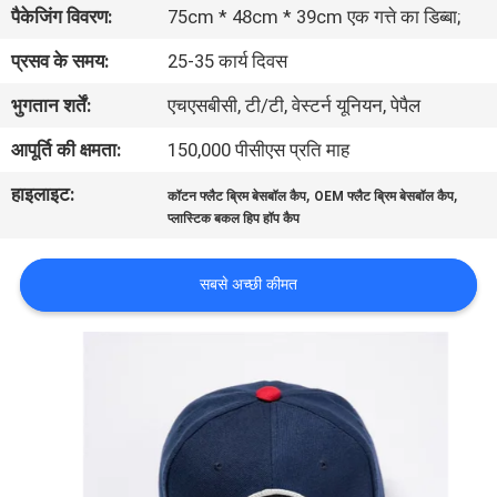
पैकेजिंग विवरण:
75cm * 48cm * 39cm एक गत्ते का डिब्बा;
गुणवत्ता
नियंत्रण
प्रसव के समय:
25-35 कार्य दिवस
भुगतान शर्तें:
एचएसबीसी, टी/टी, वेस्टर्न यूनियन, पेपैल
संपर्क
आपूर्ति की क्षमता:
150,000 पीसीएस प्रति माह
करें
हाइलाइट:
,
,
कॉटन फ्लैट ब्रिम बेसबॉल कैप
OEM फ्लैट ब्रिम बेसबॉल कैप
प्लास्टिक बकल हिप हॉप कैप
समाचार
सबसे अच्छी कीमत
मामलों
साइटमैप
PRIVACY