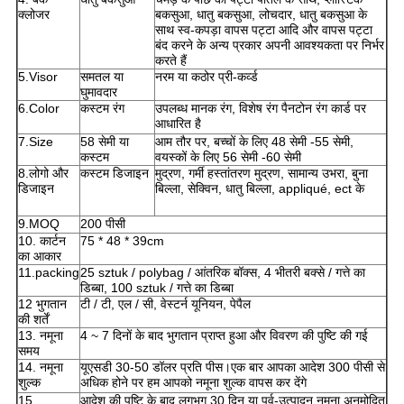
क्लोजर
बकसुआ, धातु बकसुआ, लोचदार, धातु बकसुआ के
साथ स्व-कपड़ा वापस पट्टा आदि और वापस पट्टा
बंद करने के अन्य प्रकार अपनी आवश्यकता पर निर्भर
करते हैं
5.Visor
समतल या
नरम या कठोर प्री-कर्व्ड
घुमावदार
6.Color
कस्टम रंग
उपलब्ध मानक रंग, विशेष रंग पैनटोन रंग कार्ड पर
आधारित है
7.Size
58 सेमी या
आम तौर पर, बच्चों के लिए 48 सेमी -55 सेमी,
कस्टम
वयस्कों के लिए 56 सेमी -60 सेमी
8.लोगो और
कस्टम डिजाइन
मुद्रण, गर्मी हस्तांतरण मुद्रण, सामान्य उभरा, बुना
डिजाइन
बिल्ला, सेक्विन, धातु बिल्ला, appliqué, ect के
9.MOQ
200 पीसी
10. कार्टन
75 * 48 * 39cm
का आकार
11.packing
25 sztuk / polybag / आंतरिक बॉक्स, 4 भीतरी बक्से / गत्ते का
डिब्बा, 100 sztuk / गत्ते का डिब्बा
12 भुगतान
टी / टी, एल / सी, वेस्टर्न यूनियन, पेपैल
की शर्तें
13. नमूना
4 ~ 7 दिनों के बाद भुगतान प्राप्त हुआ और विवरण की पुष्टि की गई
समय
14. नमूना
यूएसडी 30-50 डॉलर प्रति पीस।एक बार आपका आदेश 300 पीसी से
शुल्क
अधिक होने पर हम आपको नमूना शुल्क वापस कर देंगे
15.
आदेश की पुष्टि के बाद लगभग 30 दिन या पूर्व-उत्पादन नमूना अनुमोदित