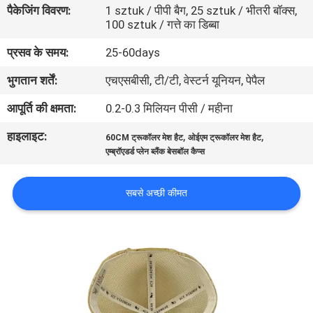
पैकेजिंग विवरण:
1 sztuk / पीपी बैग, 25 sztuk / भीतरी बॉक्स,
गुणवत्ता
100 sztuk / गत्ते का डिब्बा
नियंत्रण
प्रसव के समय:
25-60days
भुगतान शर्तें:
एचएसबीसी, टी/टी, वेस्टर्न यूनियन, पेपैल
संपर्क
करें
आपूर्ति की क्षमता:
0.2-0.3 मिलियन पीसी / महीना
हाइलाइट:
,
,
60CM ट्रूकॉलर मेश हैट
ओईएम ट्रूकॉलर मेश हैट
समाचार
एम्ब्रॉएडर्ड प्लेन ब्लैंक बेसबॉल कैप्स
सबसे अच्छी कीमत
मामलों
साइटमैप
PRIVACY