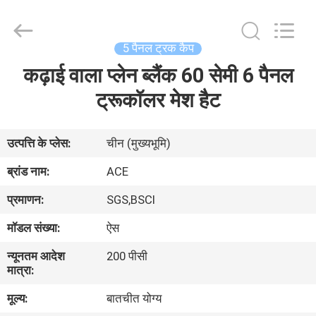
Ace
Headwear
Manufacturing
Co.,
Ltd..
5 पैनल ट्रक कैप
All
Rights
कढ़ाई वाला प्लेन ब्लैंक 60 सेमी 6 पैनल
घर
Reserved.
ट्रूकॉलर मेश हैट
उत्पादों
उत्पत्ति के प्लेस:
चीन (मुख्यभूमि)
हमारे
ब्रांड नाम:
ACE
बारे
प्रमाणन:
SGS,BSCI
में
मॉडल संख्या:
ऐस
न्यूनतम आदेश
200 पीसी
कारखाना
मात्रा:
भ्रमण
मूल्य:
बातचीत योग्य