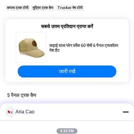
कपास ट्रक टोपी
मुद्रित ट्रक कैप
Trucker मेष टोपी
सबसे उत्तम प्रतिदान प्राप्त करें
कढ़ाई वाला प्लेन ब्लैंक 60 सेमी 6 पैनल ट्रूकॉलर
मेश हैट
जारी रखें
5 पैनल ट्रक कैप
लोगो के बिना OEM 5 पैनल ट्रूकॉलर कैप बल्क ब्लैंक ट्रूकॉलर मेश हैट
Aria Cao
आउटडोर खेल शैली 5 पैनल ट्रक कैप / हिप हॉप फ्लैट कैप्स पर्यावरण के अनुकूल
9:33 PM
एडल्ट चिल्ड्रन कर्व ब्रिम 5 पैनल ट्रूकॉलर कैप एडजस्टेबल गोर्रास मेश ब्लैंक विज़र