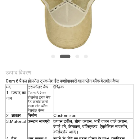
POLICY
उत्पाद विवरण
Oem 6 पैनल होलसेल ट्रक मेश हैट कशीदाकारी वाला प्लेन ब्लैंक बेसबॉल कैप्स
मद
ट्रूकॉलर कैप
ऐच्छिक
1. उत्पाद का
Oem 6 पैनल
होलसेल ट्रक मेश
नाम
हैट कशीदाकारी
वाला प्लेन ब्लैंक
बेसबॉल कैप्स
2. आकार
निर्माण
Customizes
3.Material
कस्टम सामग्री
कपास टवील, धोया कपास, भारी वजन वाले कपास,
रंगाई रंगे, कैनवास, पॉलिएस्टर, ऐक्रेलिक नायलॉन,
कॉर्डब्रॉय आदि।
4. बैक
धातु बकसुआ
चमड़े के पीछे का पट्टा पीतल के साथ, प्लास्टिक