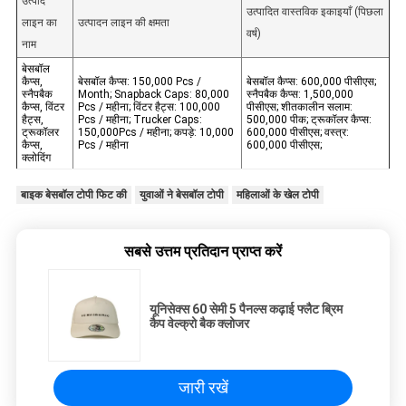
उत्पाद
उत्पादित वास्तविक इकाइयाँ (पिछला
लाइन का
उत्पादन लाइन की क्षमता
वर्ष)
नाम
बेसबॉल
कैप्स,
बेसबॉल कैप्स: 150,000 Pcs /
बेसबॉल कैप्स: 600,000 पीसीएस;
स्नैपबैक
Month; Snapback Caps: 80,000
स्नैपबैक कैप्स: 1,500,000
कैप्स, विंटर
Pcs / महीना; विंटर हैट्स: 100,000
पीसीएस; शीतकालीन सलाम:
हैट्स,
Pcs / महीना; Trucker Caps:
500,000 पीक; ट्रूकॉलर कैप्स:
ट्रूकॉलर
150,000Pcs / महीना; कपड़े: 10,000
600,000 पीसीएस; वस्त्र:
कैप्स,
Pcs / महीना
600,000 पीसीएस;
क्लोदिंग
बाइक बेसबॉल टोपी फिट की
युवाओं ने बेसबॉल टोपी
महिलाओं के खेल टोपी
सबसे उत्तम प्रतिदान प्राप्त करें
यूनिसेक्स 60 सेमी 5 पैनल्स कढ़ाई फ्लैट ब्रिम
कैप वेल्क्रो बैक क्लोजर
जारी रखें