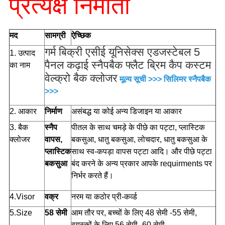
प्रत्यक्ष निर्माता
मद
सामग्री
ऐच्छिक
गर्म बिक्री एसीई यूनिसेक्स एडजस्टेबल 5
1. उत्पाद
पैनल कढ़ाई स्नैपबैक फ्लैट ब्रिम कैप कस्टम
का नाम
वेल्क्रो बैक क्लोजर
मूल्य सूची >>>
सिलिमर स्नैपबैक
>>>
2. आकार
निर्माण
असंबद्ध या कोई अन्य डिजाइन या आकार
3. बैक
स्नैप
पीतल के साथ चमड़े के पीछे का पट्टा, प्लास्टिक
क्लोजर
वापस,
बकसुआ, धातु बकसुआ, लोचदार, धातु बकसुआ के
प्लास्टिक
साथ स्व-कपड़ा वापस पट्टा आदि। और पीछे पट्टा
बकसुआ
बंद करने के अन्य प्रकार आपके requirments पर
निर्भर करते हैं।
4.Visor
वक्र
नरम या कठोर प्री-कर्व्ड
5.Size
58 सेमी
आम तौर पर, बच्चों के लिए 48 सेमी -55 सेमी,
वयस्कों के लिए 56 सेमी -60 सेमी