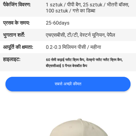
पैकेजिंग विवरण:
1 sztuk / पीपी बैग, 25 sztuk / भीतरी बॉक्स,
गुणवत्ता
100 sztuk / गत्ते का डिब्बा
नियंत्रण
प्रसव के समय:
25-60days
भुगतान शर्तें:
एचएसबीसी, टी/टी, वेस्टर्न यूनियन, पेपैल
संपर्क
करें
आपूर्ति की क्षमता:
0.2-0.3 मिलियन पीसी / महीना
हाइलाइट:
,
,
60 सेमी कढ़ाई फ्लैट ब्रिम कैप
वेल्क्रो फ्लैट फ्लैट ब्रिम कैप
समाचार
बीएससीआई 5 पैनल बेसबॉल कैप
सबसे अच्छी कीमत
मामलों
साइटमैप
PRIVACY