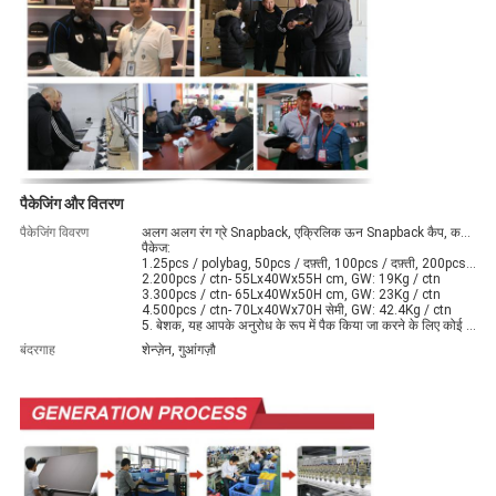
पैकेजिंग और वितरण
पैकेजिंग विवरण
अलग अलग रंग ग्रे Snapback, एक्रिलिक ऊन Snapback कैप, कढ़ाई अपने लोगो सलाम
पैकेज:
1.25pcs / polybag, 50pcs / दफ़्ती, 100pcs / दफ़्ती, 200pcs / CTN
2.200pcs / ctn- 55Lx40Wx55H cm, GW: 19Kg / ctn
3.300pcs / ctn- 65Lx40Wx50H cm, GW: 23Kg / ctn
4.500pcs / ctn- 70Lx40Wx70H सेमी, GW: 42.4Kg / ctn
5. बेशक, यह आपके अनुरोध के रूप में पैक किया जा करने के लिए कोई समस्या नहीं है!
बंदरगाह
शेन्ज़ेन, गुआंगज़ौ