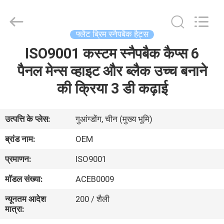
Ace
Headwear
Manufacturing
Co.,
Ltd..
फ्लैट ब्रिम स्नैपबैक हैट्स
All
Rights
ISO9001 कस्टम स्नैपबैक कैप्स 6
घर
Reserved.
पैनल मेन्स व्हाइट और ब्लैक उच्च बनाने
उत्पादों
की क्रिया 3 डी कढ़ाई
हमारे
उत्पत्ति के प्लेस:
गुआंग्डोंग, चीन (मुख्य भूमि)
बारे
ब्रांड नाम:
OEM
में
प्रमाणन:
ISO9001
मॉडल संख्या:
ACEB0009
कारखाना
न्यूनतम आदेश
200 / शैली
भ्रमण
मात्रा: