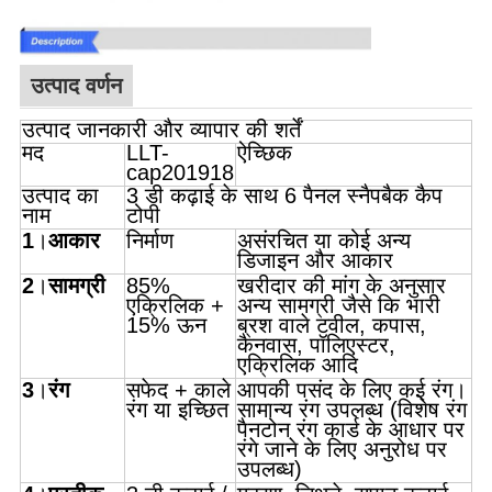
उत्पाद वर्णन
उत्पाद जानकारी और व्यापार की शर्तें
मद
LLT-
ऐच्छिक
cap201918
उत्पाद का
3 डी कढ़ाई के साथ 6 पैनल स्नैपबैक कैप
नाम
टोपी
1
।
आकार
निर्माण
असंरचित या कोई अन्य
डिजाइन और आकार
2
।
सामग्री
85%
खरीदार की मांग के अनुसार
एक्रिलिक +
अन्य सामग्री जैसे कि भारी
15% ऊन
ब्रश वाले टवील, कपास,
कैनवास, पॉलिएस्टर,
एक्रिलिक आदि
3
।
रंग
सफेद + काले
आपकी पसंद के लिए कई रंग।
रंग या इच्छित
सामान्य रंग उपलब्ध (विशेष रंग
पैनटोन रंग कार्ड के आधार पर
रंगे जाने के लिए अनुरोध पर
उपलब्ध)