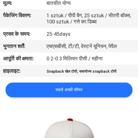
मूल्य:
बातचीत योग्य
गुणवत्ता
पैकेजिंग विवरण:
1 sztuk / पीपी बैग, 25 sztuk / भीतरी बॉक्स,
नियंत्रण
100 sztuk / गत्ते का डिब्बा
प्रसव के समय:
25-45days
संपर्क
भुगतान शर्तें:
एचएसबीसी, टी/टी, वेस्टर्न यूनियन, पेपैल
करें
आपूर्ति की क्षमता:
0.2-0.3 मिलियन पीसी / महीना
समाचार
हाइलाइट:
,
Snapback खेल टोपी
समायोज्य snapback टोपी
मामलों
सबसे अच्छी कीमत
साइटमैप
PRIVACY