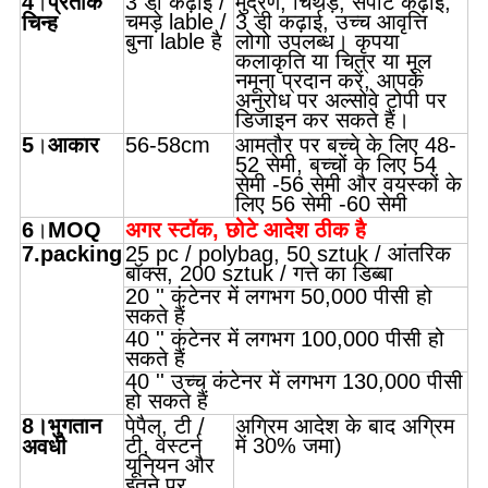
4
।
प्रतीक
3 डी कढ़ाई /
मुद्रण, चिथड़े, सपाट कढ़ाई,
चमड़े lable /
3 डी कढ़ाई, उच्च आवृत्ति
चिन्ह
बुना lable है
लोगो उपलब्ध। कृपया
कलाकृति या चित्र या मूल
नमूना प्रदान करें, आपके
अनुरोध पर अल्सोवे टोपी पर
डिजाइन कर सकते हैं।
5
।
आकार
56-58cm
आमतौर पर बच्चे के लिए 48-
52 सेमी, बच्चों के लिए 54
सेमी -56 सेमी और वयस्कों के
लिए 56 सेमी -60 सेमी
6
।
MOQ
अगर स्टॉक, छोटे आदेश ठीक है
7.packing
25 pc / polybag, 50 sztuk / आंतरिक
बॉक्स, 200 sztuk / गत्ते का डिब्बा
20 '' कंटेनर में लगभग 50,000 पीसी हो
सकते हैं
40 '' कंटेनर में लगभग 100,000 पीसी हो
सकते हैं
40 '' उच्च कंटेनर में लगभग 130,000 पीसी
हो सकते हैं
8
।भुगतान
पेपैल, टी /
अग्रिम आदेश के बाद अग्रिम
टी, वेस्टर्न
में 30% जमा)
अवधी
यूनियन और
इतने पर