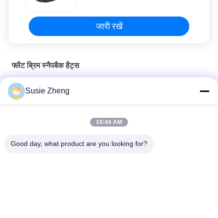
जारी रखें
फ्लैट ब्रिम स्नैपबैक हैट्स
ओडीएम 100% कपास फैशन फ्लैट ब्रिम बेसबॉल हैट कोरियाई हिप हॉप कैप
Susie Zheng
पुरुषों के लिए कॉटन फ्लैट बिल गोर्रास 3 डी कशीदाकारी स्नैपबैक सलाम
10:44 AM
Customized Design black embroidery national flag special
plastic buckle eagle Logo Sports Snapback Hats Caps
Good day, what product are you looking for?
लोकप्रिय श्रेणियां
सभी
मुद्रित बेसबॉल कैप्स
कशीदाकारी बेसबॉल कैप्स