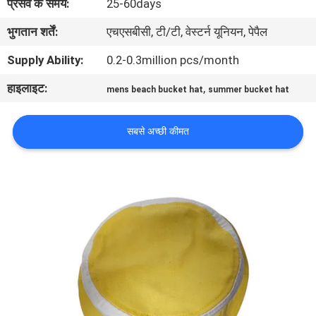
प्रसव के समय:
25-60days
गुणवत्ता
भुगतान शर्तें:
एचएसबीसी, टी/टी, वेस्टर्न यूनियन, पेपैल
नियंत्रण
Supply Ability:
0.2-0.3million pcs/month
संपर्क
हाइलाइट:
,
mens beach bucket hat
summer bucket hat
करें
सबसे अच्छी कीमत
समाचार
मामलों
साइटमैप
PRIVACY