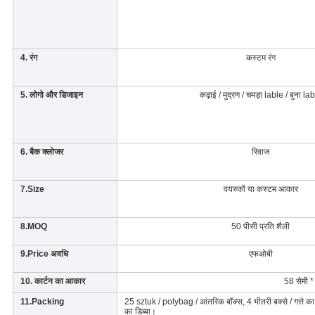
4. रंग
कस्टम रंग
5. लोगो और डिजाइन
कढ़ाई / मुद्रण / चमड़ा lable / बुना la
6. बैक क्लोजर
रिवाज
7.Size
वयस्कों या कस्टम आकार
8.MOQ
50 पीसी प्रति शैली
9.Price अवधि
एफओबी
10. कार्टन का आकार
58 सेमी *
11.Packing
25 sztuk / polybag / आंतरिक बॉक्स, 4 भीतरी बक्से / गत्ते का ड
का डिब्बा।