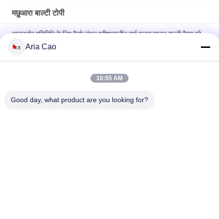
मछुआरा बाल्टी टोपी
आउटडोर गतिविधि के लिए कैमो जंगल ग्रीष्मकालीन सूर्य मत्स्य पालन बाल्टी कैप्स को
अनुकूलित करें
Aria Cao
New fashion children or adult size customize logo design
summer bucket hats caps
10:55 AM
गोल ब्रिम 5/6 पैनल कस्टम बाल्टी सलाम / कैमो जंगल बाल्टी कैप्स
Good day, what product are you looking for?
लोकप्रिय श्रेणियां
सभी
मुद्रित बेसबॉल कैप्स
कशीदाकारी बेसबॉल कैप्स
5 पैनल बेसबॉल कैप
5 पैनल ट्रक कैप
फ्लैट ब्रिम स्नैपबैक हैट्स
समायोज्य गोल्फ सलाम