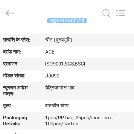
Ace
Headwear
Manufacturing
Co.,
Ltd..
मछुआरा बाल्टी टोपी
All
Rights
घर
Reserved.
उत्पत्ति के प्लेस:
चीन (मुख्यभूमि)
उत्पादों
ब्रांड नाम:
ACE
प्रमाणन:
ISO9001,SGS,BSCI
हमारे
मॉडल संख्या:
JJ090
बारे
न्यूनतम आदेश
येट्रियममोल भाव
में
मात्रा:
मूल्य:
बातचीत योग्य
कारखाना
Packaging
1pcs/PP bag, 25pcs/inner box,
भ्रमण
Details:
100pcs/carton