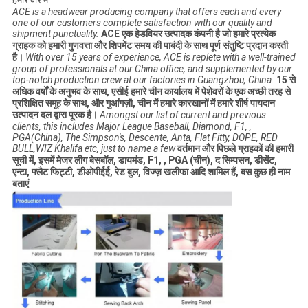
हमारे बारे में:
ACE is a headwear producing company that offers each and every
one of our customers complete satisfaction with our quality and
shipment punctuality.
ACE एक हेडवियर उत्पादक कंपनी है जो हमारे प्रत्येक
ग्राहक को हमारी गुणवत्ता और शिपमेंट समय की पाबंदी के साथ पूर्ण संतुष्टि प्रदान करती
है।
With over 15 years of experience, ACE is replete with a well-trained
group of professionals at our China office, and supplemented by our
top-notch production crew at our factories in Guangzhou, China.
15 से
अधिक वर्षों के अनुभव के साथ, एसीई हमारे चीन कार्यालय में पेशेवरों के एक अच्छी तरह से
प्रशिक्षित समूह के साथ, और गुआंगज़ौ, चीन में हमारे कारखानों में हमारे शीर्ष पायदान
उत्पादन दल द्वारा पूरक है।
Amongst our list of current and previous
clients, this includes Major League Baseball, Diamond, F1, ,
PGA(China), The Simpson's, Descente, Anta, Flat Fitty, DOPE, RED
BULL,WIZ Khalifa etc, just to name a few
वर्तमान और पिछले ग्राहकों की हमारी
सूची में, इसमें मेजर लीग बेसबॉल, डायमंड, F1, , PGA (चीन), द सिम्पसन, डीसेंट,
एन्टा, फ्लैट फिट्टी, डीओपीईई, रेड बुल, विज्ज़ खलीफा आदि शामिल हैं, बस कुछ ही नाम
बताएं