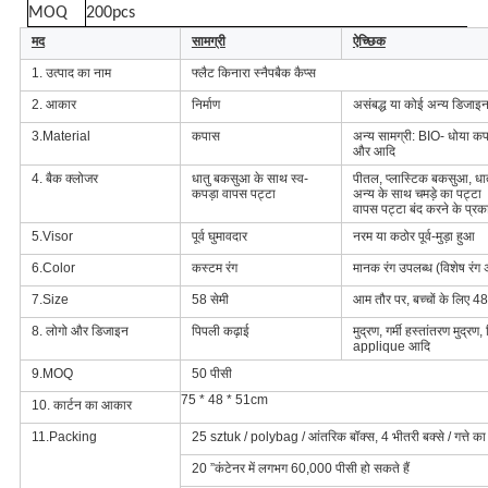
MOQ
200pcs
मद
सामग्री
ऐच्छिक
1. उत्पाद का नाम
फ्लैट किनारा स्नैपबैक कैप्स
2. आकार
निर्माण
असंबद्ध या कोई अन्य डिजा
3.Material
कपास
अन्य सामग्री: BIO- धोया कप
और आदि
4. बैक क्लोजर
धातु बकसुआ के साथ स्व-
पीतल, प्लास्टिक बकसुआ, धा
कपड़ा वापस पट्टा
अन्य के साथ चमड़े का पट्टा
वापस पट्टा बंद करने के प्र
5.Visor
पूर्व घुमावदार
नरम या कठोर पूर्व-मुड़ा हुआ
6.Color
कस्टम रंग
मानक रंग उपलब्ध (विशेष रंग 
7.Size
58 सेमी
आम तौर पर, बच्चों के लिए 48
8. लोगो और डिजाइन
पिपली कढ़ाई
मुद्रण, गर्मी हस्तांतरण मुद्र
applique आदि
9.MOQ
50 पीसी
75 * 48 * 51cm
10. कार्टन का आकार
11.Packing
25 sztuk / polybag / आंतरिक बॉक्स, 4 भीतरी बक्से / गत्ते का डि
20 ”कंटेनर में लगभग 60,000 पीसी हो सकते हैं