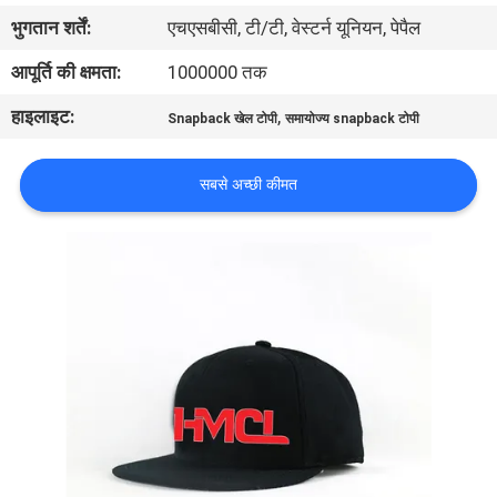
गुणवत्ता
भुगतान शर्तें:
एचएसबीसी, टी/टी, वेस्टर्न यूनियन, पेपैल
नियंत्रण
आपूर्ति की क्षमता:
1000000 तक
हाइलाइट:
,
Snapback खेल टोपी
समायोज्य snapback टोपी
संपर्क
करें
सबसे अच्छी कीमत
समाचार
मामलों
साइटमैप
PRIVACY