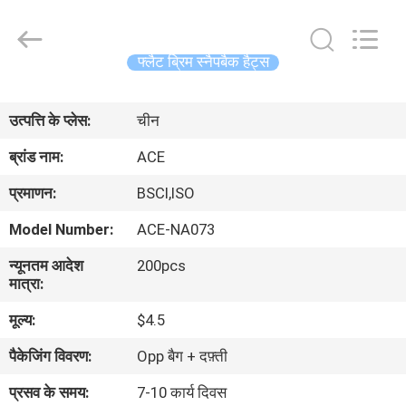
Ace
Headwear
Manufacturing
Co.,
Ltd..
फ्लैट ब्रिम स्नैपबैक हैट्स
All
Rights
घर
Reserved.
उत्पत्ति के प्लेस:
चीन
उत्पादों
ब्रांड नाम:
ACE
प्रमाणन:
BSCI,ISO
हमारे
Model Number:
ACE-NA073
बारे
न्यूनतम आदेश
200pcs
में
मात्रा:
मूल्य:
$4.5
कारखाना
पैकेजिंग विवरण:
Opp बैग + दफ़्ती
भ्रमण
प्रसव के समय:
7-10 कार्य दिवस