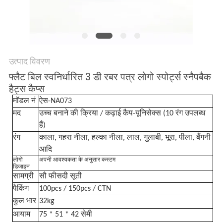
POLICY
उत्पाद विवरण
फ्लैट बिल स्वनिर्धारित 3 डी रबर पत्र लोगो स्पोर्ट्स स्नैपबैक
हैट्स कैप्स
मॉडल नं
ऐस-NA073
मद
उच्च बनाने की क्रिया / कढ़ाई कैप-यूनिसेक्स (10 रंग उपलब्ध
हैं)
रंग
काला, गहरा नीला, हल्का नीला, लाल, गुलाबी, भूरा, पीला, बैंगनी
आदि
लोगो
अपनी आवश्यकता के अनुसार कस्टम
डिजाइन
सामग्री
सौ फीसदी सूती
पैकिंग
100pcs / 150pcs / CTN
कुल भार
32kg
आयाम
75 * 51 * 42 सेमी