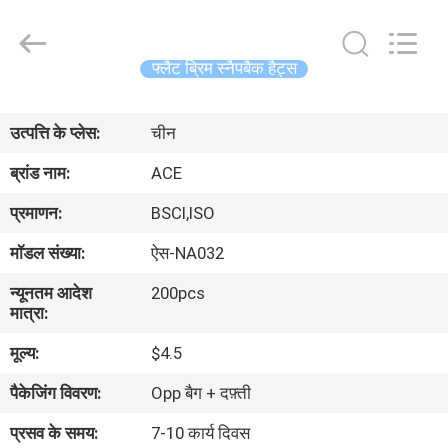
Ace
Headwear
Manufacturing
Co.,
Ltd..
फ्लैट ब्रिम स्नैपबैक हैट्स
All
Rights
घर
Reserved.
उत्पत्ति के प्लेस:
चीन
उत्पादों
ब्रांड नाम:
ACE
प्रमाणन:
BSCI,ISO
हमारे
मॉडल संख्या:
ऐस-NA032
बारे
न्यूनतम आदेश
200pcs
में
मात्रा:
मूल्य:
$4.5
कारखाना
पैकेजिंग विवरण:
Opp बैग + दफ़्ती
भ्रमण
प्रसव के समय:
7-10 कार्य दिवस