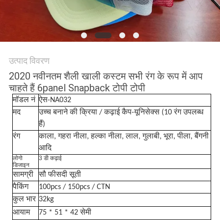
POLICY
उत्पाद विवरण
2020 नवीनतम शैली खाली कस्टम सभी रंग के रूप में आप
चाहते हैं 6panel Snapback टोपी टोपी
मॉडल नं
ऐस-NA032
मद
उच्च बनाने की क्रिया / कढ़ाई कैप-यूनिसेक्स (10 रंग उपलब्ध
हैं)
रंग
काला, गहरा नीला, हल्का नीला, लाल, गुलाबी, भूरा, पीला, बैंगनी
आदि
लोगो
3 डी कढ़ाई
डिजाइन
सामग्री
सौ फीसदी सूती
पैकिंग
100pcs / 150pcs / CTN
कुल भार
32kg
आयाम
75 * 51 * 42 सेमी