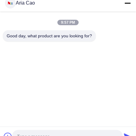
Aria Cao
पुरुषों के लिए कॉटन फ्लैट बिल गोर्रास 3 डी कशीदाकारी स्नैपबैक सलाम
9:57 PM
Customized Design black embroidery national flag special
plastic buckle eagle Logo Sports Snapback Hats Caps
Good day, what product are you looking for?
लोकप्रिय श्रेणियां
सभी
मुद्रित बेसबॉल कैप्स
कशीदाकारी बेसबॉल कैप्स
5 पैनल बेसबॉल कैप
5 पैनल ट्रक कैप
फ्लैट ब्रिम स्नैपबैक हैट्स
समायोज्य गोल्फ सलाम
खेल पिताजी सलाम
मछुआरा बाल्टी टोपी