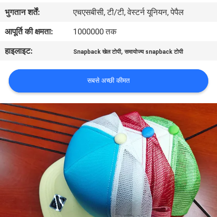
गुणवत्ता
भुगतान शर्तें:
एचएसबीसी, टी/टी, वेस्टर्न यूनियन, पेपैल
नियंत्रण
आपूर्ति की क्षमता:
1000000 तक
हाइलाइट:
,
Snapback खेल टोपी
समायोज्य snapback टोपी
संपर्क
करें
सबसे अच्छी कीमत
समाचार
मामलों
साइटमैप
PRIVACY