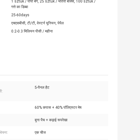
1 sztuk / पीपी बैग, 25 sztuk / भीतरी बॉक्स, 100 sztuk /
गत्ते का डिब्बा
25-60days
एचएसबीसी, टी/टी, वेस्टर्न यूनियन, पेपैल
0.2-0.3 मिलियन पीसी / महीना
5-पैनल हैट
ी:
60% कपास + 40% पॉलिएस्टर मेष
बुना पैच + कढ़ाई रूपरेखा
बेचना:
एक चीज