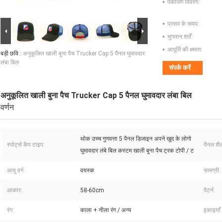
पैकेजिंग विवरण:
प्रसव के समय:
भुगतान शर्तें:
आपूर्ति की क्षमता:
बड़ी छवि :
अनुकूलित खाली बुना पैच Trucker Cap 5 पैनल घुमावदार
लंबा बिल
संपर्क करें
अनुकूलित खाली बुना पैच Trucker Cap 5 पैनल घुमावदार लंबा बिल
वर्णन
थोक उच्च गुणवत्ता 5 पैनल डिजाइन अपने खुद के लोगो
स्पोर्ट्स कैप टाइप:
पैनल शैल
घुमावदार लंबे बिल कस्टम खाली बुना पैच ट्रक टोपी / ट
आयु वर्ग:
वयस्क
सामग्री:
आकार:
58-60cm
पैटर्न:
रंग:
काला + नीला रंग / अन्य
इकाइयाँ 