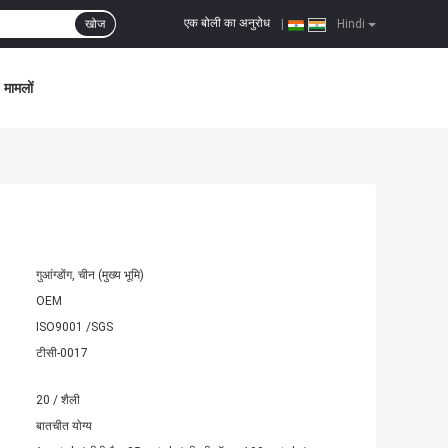
एक बोली का अनुरोध
खोज
|
Hindi
मामलों
गुआंग्डोंग, चीन (मुख्य भूमि)
OEM
ISO9001 /SGS
टीसी-0017
20 / शैली
बातचीत योग्य