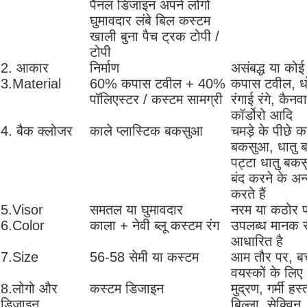
पैनल डिजाइन अपने लोगो
घुमावदार लंबे बिल कस्टम
खाली बुना पैच ट्रक टोपी /
टोपी
2. आकार
निर्माण
असंबद्ध या को
3.Material
60% कपास टवील + 40%
कपास टवील, ध
पॉलिएस्टर / कस्टम सामग्री
रंगाई रंगे, कै
कॉर्डोरो आदि
4. बैक क्लोजर
काले प्लास्टिक बकसुआ
चमड़े के पीछे 
बकसुआ, धातु ब
पट्टा धातु बक
बंद करने के अन
करते हैं
5.Visor
समतल या घुमावदार
नरम या कठोर प्र
6.Color
काला + नेवी ब्लू कस्टम रंग
उपलब्ध मानक रं
आधारित है
7.Size
56-58 सेमी या कस्टम
आम तौर पर, बच्
वयस्कों के लिए
8.लोगो और
कस्टम डिजाइन
मुद्रण, गर्मी हस
डिजाइन
बिल्ला, सेक्विन