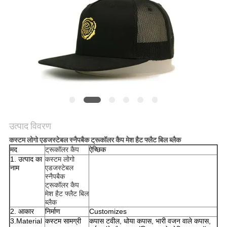
POLICY
उत्पाद विवरण
कस्टम लोगो एडजस्टेबल स्नैपबैक ट्रूकॉलर कैप मेश हैट फ्लैट बिल ब्लैक
मद
ट्रूकॉलर कैप
ऐच्छिक
1. उत्पाद का
कस्टम लोगो
नाम
एडजस्टेबल
स्नैपबैक
ट्रूकॉलर कैप
मेश हैट फ्लैट बिल
ब्लैक
2. आकार
निर्माण
Customizes
3.Material
कस्टम सामग्री
कपास टवील, धोया कपास, भारी वजन वाले कपास,