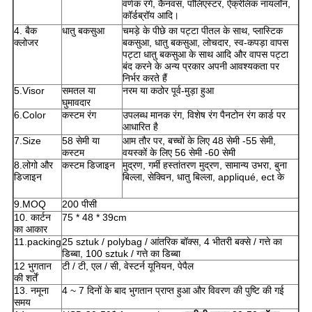
वर्णक रंगे, कैनवस, पॉलिएस्टर, ऐक्रेलिक नायलॉन,
कॉर्डब्रॉय आदि।
4. बैक
धातु बकसुआ
चमड़े के पीछे का पट्टा पीतल के साथ, प्लास्टिक
क्लोजर
बकसुआ, धातु बकसुआ, लोचदार, स्व-कपड़ा वापस
पट्टा धातु बकसुआ के साथ आदि और वापस पट्टा
बंद करने के अन्य प्रकार अपनी आवश्यकता पर
निर्भर करते हैं
5.Visor
समतल या
नरम या कठोर पूर्व-मुड़ा हुआ
घुमावदार
6.Color
कस्टम रंग
उपलब्ध मानक रंग, विशेष रंग पैनटोन रंग कार्ड पर
आधारित है
7.Size
58 सेमी या
आम तौर पर, बच्चों के लिए 48 सेमी -55 सेमी,
कस्टम
वयस्कों के लिए 56 सेमी -60 सेमी
8.लोगो और
कस्टम डिजाइन
मुद्रण, गर्मी हस्तांतरण मुद्रण, सामान्य उभरा, बुना
डिजाइन
बिल्ला, सेक्विन, धातु बिल्ला, appliqué, ect के
9.MOQ
200 पीसी
10. कार्टन
75 * 48 * 39cm
का आकार
11.packing
25 sztuk / polybag / आंतरिक बॉक्स, 4 भीतरी बक्से / गत्ते का
डिब्बा, 100 sztuk / गत्ते का डिब्बा
12 भुगतान
टी / टी, एल / सी, वेस्टर्न यूनियन, पेपैल
की शर्तें
13. नमूना
4 ~ 7 दिनों के बाद भुगतान प्राप्त हुआ और विवरण की पुष्टि की गई
समय