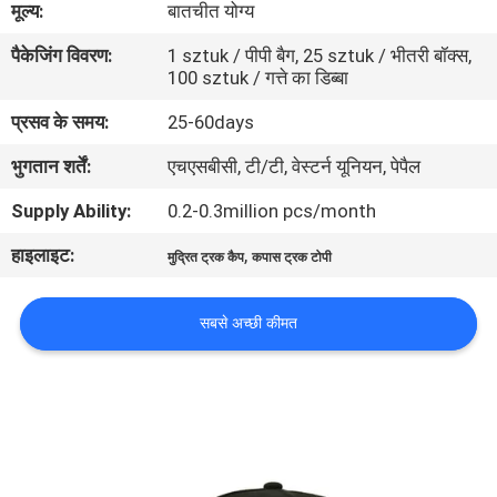
मूल्य:
बातचीत योग्य
गुणवत्ता
पैकेजिंग विवरण:
1 sztuk / पीपी बैग, 25 sztuk / भीतरी बॉक्स,
नियंत्रण
100 sztuk / गत्ते का डिब्बा
प्रसव के समय:
25-60days
संपर्क
भुगतान शर्तें:
एचएसबीसी, टी/टी, वेस्टर्न यूनियन, पेपैल
करें
Supply Ability:
0.2-0.3million pcs/month
समाचार
हाइलाइट:
,
मुद्रित ट्रक कैप
कपास ट्रक टोपी
मामलों
सबसे अच्छी कीमत
साइटमैप
PRIVACY