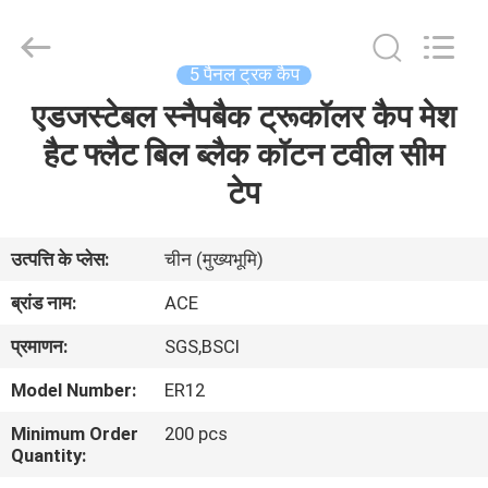
Ace
Headwear
Manufacturing
Co.,
Ltd..
5 पैनल ट्रक कैप
All
Rights
एडजस्टेबल स्नैपबैक ट्रूकॉलर कैप मेश
घर
Reserved.
हैट फ्लैट बिल ब्लैक कॉटन टवील सीम
उत्पादों
टेप
हमारे
उत्पत्ति के प्लेस:
चीन (मुख्यभूमि)
बारे
ब्रांड नाम:
ACE
में
प्रमाणन:
SGS,BSCI
Model Number:
ER12
कारखाना
Minimum Order
200 pcs
भ्रमण
Quantity: