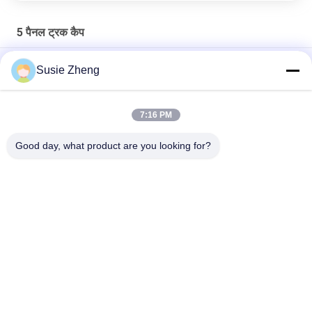
5 पैनल ट्रक कैप
लोगो के बिना OEM 5 पैनल ट्रूकॉलर कैप बल्क ब्लैंक ट्रूकॉलर मेश हैट
Susie Zheng
आउटडोर खेल शैली 5 पैनल ट्रक कैप / हिप हॉप फ्लैट कैप्स पर्यावरण के अनुकूल
7:16 PM
एडल्ट चिल्ड्रन कर्व ब्रिम 5 पैनल ट्रूकॉलर कैप एडजस्टेबल गोर्रास मेश ब्लैंक विज़र
हैट
Good day, what product are you looking for?
लोकप्रिय श्रेणियां
सभी
मुद्रित बेसबॉल कैप्स
कशीदाकारी बेसबॉल कैप्स
5 पैनल बेसबॉल कैप
5 पैनल ट्रक कैप
फ्लैट ब्रिम स्नैपबैक हैट्स
समायोज्य गोल्फ सलाम