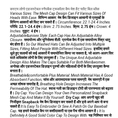
कस्टम लोगो एडजस्टेबल स्नैपबैक ट्रूकॉलर कैप मेश हैट फ्लैट बिल ब्लैक
Various Sizes: The Mesh Cap Design Can Fit Various Sizes Of
Heads With Ease.
विभिन्न आकार: मेष कैप डिजाइन आसानी से प्रमुखों के
विभिन्न आकारों को फिट कर सकते हैं।
Circumference: 22.1-24.4 Inches.
परिधि: 22.1-24.4 इंच।
Brim: 2.75 Inches.
ब्रिम: 2.75 इंच।
Crown: 4
Inches.
मुकुट: 4 इंच।
Adjustable&unisex Style: Each Cap Has An Adjustable Alloy
Closure.
समायोज्य और यूनिसेक्स शैली: प्रत्येक कैप में एक समायोज्य मिश्र धातु
बंद होता है।
So Our Washed Hats Can Be Adjusted Into Multiple
Sizes, Fitting Most People With Different Head Sizes.
इसलिए हमारे
धुले हुए सलामों को कई आकारों में समायोजित किया जा सकता है, जो अलग-अलग सिर
वाले अधिकांश लोगों के लिए उपयुक्त हैं।
The Unique And Adjustable
Design Also Makes The Caps Suitable For Both Men&women.
अनोखा और एडजस्टेबल डिज़ाइन पुरुषों और महिलाओं दोनों के लिए उपयुक्त कैप्स
बनाता है।
Breathable&comfortable Plus Material: Mesh Material Has A Good
Absorbent Function;
सांस और आरामदायक प्लस सामग्री: मेष सामग्री में एक
अच्छा शोषक समारोह है;
Breathing Hole Design Increases The
Permeability Of The Hat.
श्वास नली का डिज़ाइन टोपी की पारगम्यता को बढ़ाता
है।
Diy Cap: You Can Design Your Own Personalized Snapback
Mesh Cap And Make It By Yourself.
Diy Cap: आप अपनी खुद की
निजीकृत Snapback मेष कैप डिजाइन कर सकते हैं और इसे अपने आप से बना
सकते हैं
It Is Easy To Embroider Or Sew A Patch On Our Baseball
Cap.
यह हमारे बेसबॉल कैप पर कशीदाकारी या एक पैच सीना आसान है।
It Is
Definitely A Good Solid Color Cap To Design With.
यह निश्चित रूप से