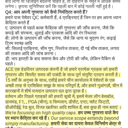
बाद लोगो या डिजाइन बदलना चाहते हैं, तो दोहराने के नमूने में अधिक समय
लगेगा। कृपया सुनिश्चित करें कि पहली बार में कोई गलती नहीं हुई है।
Q4: आप अपनी गुणवत्ता को कैसे नियंत्रित करते हैं?
हमारे पास पेशेवर QC कर्मचारी हैं, 4 प्रक्रियाएं हैं जिन पर हम अपना ध्यान
केंद्रित करते हैं
ए: उत्पादन से पहले बल्क फैब्रिक की गुणवत्ता की जाँच करना, जैसे कि
कपड़े की संरचना, धुलाई और प्रकाश आदि की रंग स्थिरता
बी: लोगो के उत्पादन की जाँच करना, जैसे कि धागा या मुद्रण रंग, कढ़ाई
ट्रिम स्वच्छ आदि
सी: सिलाई प्रक्रिया, सीम गुण, स्लिपेज ताकत, दी गई सीम ताकत, लगाव
की ताकत आदि की जांच करना।
डी: भाप इस्त्री के बाद समाप्त कैप और टोपी की जाँच, लेकिन पैकिंग से
पहले।
ACE एक हेडवियर उत्पादक कंपनी है जो हमारे प्रत्येक ग्राहक को हमारी
गुणवत्ता और शिपमेंट समय की पाबंदी के साथ पूर्ण संतुष्टि प्रदान करती है।
15 वर्षों के अनुभव के साथ, एसीई हमारे चीन कार्यालय में पेशेवरों के एक
अच्छी तरह से प्रशिक्षित समूह के साथ परिपूर्ण है, और हमारे गुआंगज़ौ, चीन में
कारखानों में शीर्ष पायदान उत्पादन दल द्वारा पूरक है।
वर्तमान और पिछले ग्राहकों की हमारी सूची में, इसमें मेजर लीग बेसबॉल,
डायमंड, F1, , PGA (चीन), द सिम्पसन, डीसेंट, एन्टा, फ्लैट फिट्टी,
डीओपीईई, रेड बुल, विज्ज़ खलीफा आदि शामिल हैं, बस कुछ ही नाम बताएं ।
We're focusing on high quality caps.
हम उच्च गुणवत्ता वाले कैप
पर ध्यान केंद्रित कर रहे हैं।
Our service scope extends beyond
simply manufacturing.
हमारी सेवा का दायरा केवल विनिर्माण क्षेत्र से