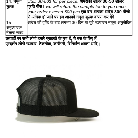
14. नमूना
USD 30-50$ for per piece.
अमरीकी डालर 30-50 डॉलर
शुल्क
प्रति पीस।
we will return the sample fee to you once
your order exceed 300 pcs
एक बार आपका आदेश 300 पीसी
से अधिक हो जाने पर हम आपको नमूना शुल्क वापस कर देंगे
15.
आदेश की पुष्टि के बाद लगभग 30 दिन या पूर्व-उत्पादन नमूना अनुमोदित
अनुत्पादक
नेतृत्व समय
उत्पादों पर सभी लोगो हमारे ग्राहकों के गुण हैं, ये बस के लिए हैं
प्रदर्शन लोगो उपचार, टेकनीक, कारीगरी, विनिर्माण क्षमता आदि।