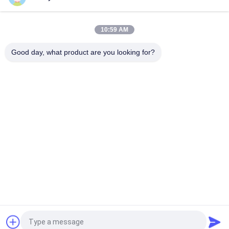
पुरुषों के लिए कॉटन फ्लैट बिल गोर्रास 3 डी कशीदाकारी स्नैपबैक सलाम
10:59 AM
Customized Design black embroidery national flag special
plastic buckle eagle Logo Sports Snapback Hats Caps
Good day, what product are you looking for?
लोकप्रिय श्रेणियां
सभी
मुद्रित बेसबॉल कैप्स
कशीदाकारी बेसबॉल कैप्स
5 पैनल बेसबॉल कैप
5 पैनल ट्रक कैप
फ्लैट ब्रिम स्नैपबैक हैट्स
समायोज्य गोल्फ सलाम
खेल पिताजी सलाम
मछुआरा बाल्टी टोपी
एक बोली का अनुरोध