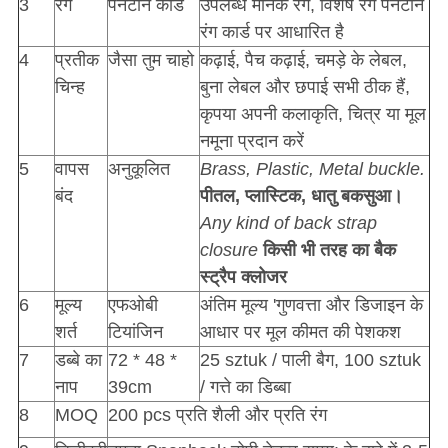
3
रंग
पैनटोन कार्ड
उपलब्ध मानक रंग, विशेष रंग पैनटोन
रंग कार्ड पर आधारित है
4
प्रतीक
जैसा तुम चाहो
कढ़ाई, पैच कढ़ाई, चमड़े के लेबल,
चिन्ह
बुना लेबल और छपाई सभी ठीक हैं,
कृपया अपनी कलाकृति, चित्र या मूल
नमूना प्रदान करें
5
वापस
अनुकूलित
Brass, Plastic, Metal buckle.
बंद
पीतल, प्लास्टिक, धातु बकसुआ।
Any kind of back strap
closure
किसी भी तरह का बैक
स्ट्रैप क्लोजर
6
मूल्य
एफओबी
अंतिम मूल्य 'गुणवत्ता और डिजाइन के
शर्त
टियांजिन
आधार पर मूल कीमत की पेशकश
7
डब्बे का
72 * 48 *
25 sztuk / पाली बैग, 100 sztuk
नाप
39cm
/ गत्ते का डिब्बा
8
MOQ
200 pcs प्रति शैली और प्रति रंग