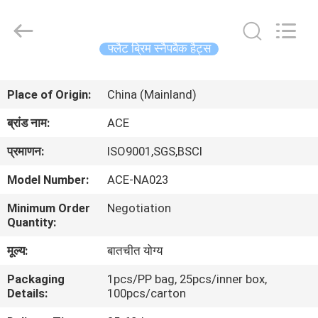
Ace
Headwear
Manufacturing
Co.,
Ltd..
फ्लैट ब्रिम स्नैपबैक हैट्स
All
Rights
घर
Reserved.
Place of Origin:
China (Mainland)
उत्पादों
ब्रांड नाम:
ACE
प्रमाणन:
ISO9001,SGS,BSCI
हमारे
Model Number:
ACE-NA023
बारे
Minimum Order
Negotiation
में
Quantity:
मूल्य:
बातचीत योग्य
कारखाना
Packaging
1pcs/PP bag, 25pcs/inner box,
भ्रमण
Details:
100pcs/carton