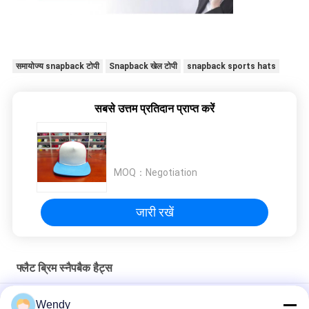
समायोज्य snapback टोपी
Snapback खेल टोपी
snapback sports hats
सबसे उत्तम प्रतिदान प्राप्त करें
MOQ：
Negotiation
जारी रखें
फ्लैट ब्रिम स्नैपबैक हैट्स
ओडीएम 100% कपास फैशन फ्लैट ब्रिम बेसबॉल हैट कोरियाई हिप हॉप कैप
Wendy