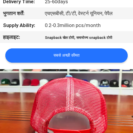
Delivery Time:
25-60days
गुणवत्ता
भुगतान शर्तें:
एचएसबीसी, टी/टी, वेस्टर्न यूनियन, पेपैल
नियंत्रण
Supply Ability:
0.2-0.3million pcs/month
संपर्क
हाइलाइट:
,
Snapback खेल टोपी
समायोज्य snapback टोपी
करें
सबसे अच्छी कीमत
समाचार
मामलों
साइटमैप
PRIVACY