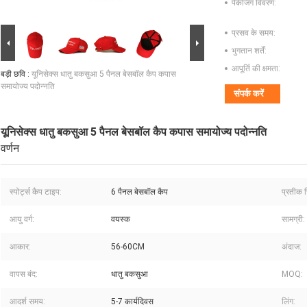
पैकेजिंग विवरण:
प्रसव के समय:
भुगतान शर्तें:
आपूर्ति की क्षमता:
बड़ी छवि :
यूनिसेक्स धातु बकसुआ 5 पैनल बेसबॉल कैप कपास
समायोज्य पदोन्नति
संपर्क करें
यूनिसेक्स धातु बकसुआ 5 पैनल बेसबॉल कैप कपास समायोज्य पदोन्नति
वर्णन
स्पोर्ट्स कैप टाइप:
6 पैनल बेसबॉल कैप
प्रतीक च
आयु वर्ग:
वयस्क
सामग्री:
आकार:
56-60CM
अंदाज:
वापस बंद:
धातु बकसुआ
MOQ:
आदर्श समय:
5-7 कार्यदिवस
लिंग: