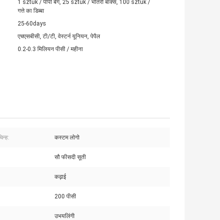
1 sztuk / पीपी बैग, 25 sztuk / भीतरी बॉक्स, 100 sztuk /
गत्ते का डिब्बा
25-60days
एचएसबीसी, टी/टी, वेस्टर्न यूनियन, पेपैल
0.2-0.3 मिलियन पीसी / महीना
िन्ह:
कस्टम लोगो
सौ फीसदी सूती
कढ़ाई
200 पीसी
उभयलिंगी