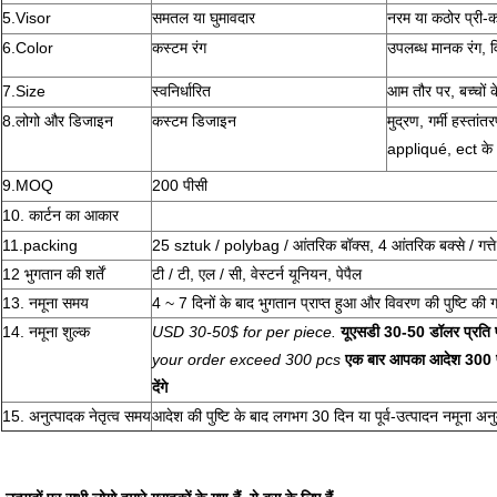
5.Visor
समतल या घुमावदार
नरम या कठोर प्री-कर
6.Color
कस्टम रंग
उपलब्ध मानक रंग, वि
7.Size
स्वनिर्धारित
आम तौर पर, बच्चों 
8.लोगो और डिजाइन
कस्टम डिजाइन
मुद्रण, गर्मी हस्तांत
appliqué, ect के
9.MOQ
200 पीसी
10. कार्टन का आकार
11.packing
25 sztuk / polybag / आंतरिक बॉक्स, 4 आंतरिक बक्से / गत्ते क
12 भुगतान की शर्तें
टी / टी, एल / सी, वेस्टर्न यूनियन, पेपैल
13. नमूना समय
4 ~ 7 दिनों के बाद भुगतान प्राप्त हुआ और विवरण की पुष्टि की 
14. नमूना शुल्क
USD 30-50$ for per piece.
यूएसडी 30-50 डॉलर प्रति
your order exceed 300 pcs
एक बार आपका आदेश 300 पी
देंगे
15. अनुत्पादक नेतृत्व समय
आदेश की पुष्टि के बाद लगभग 30 दिन या पूर्व-उत्पादन नमूना अन