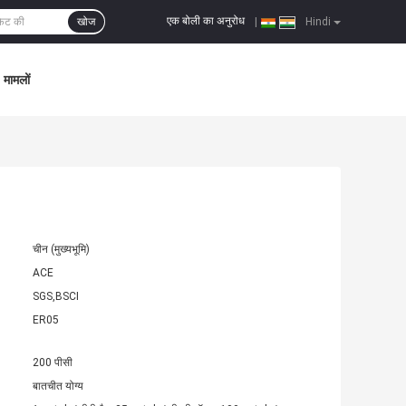
एक बोली का अनुरोध
खोज
|
Hindi
मामलों
चीन (मुख्यभूमि)
ACE
SGS,BSCI
ER05
200 पीसी
बातचीत योग्य