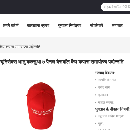
हमारे बारे में
कारखाना भ्रमण
गुणवत्ता नियंत्रण
संपर्क करें
समाचार
 कैप कपास समायोज्य पदोन्नति
यूनिसेक्स धातु बकसुआ 5 पैनल बेसबॉल कैप कपास समायोज्य पदोन्नति
उत्पाद विवरण:
उत्पत्ति के प्लेस:
ब्रांड नाम:
प्रमाणन:
मॉडल संख्या:
भुगतान & नौवहन नियमों:
न्यूनतम आदेश मात्रा:
मूल्य: