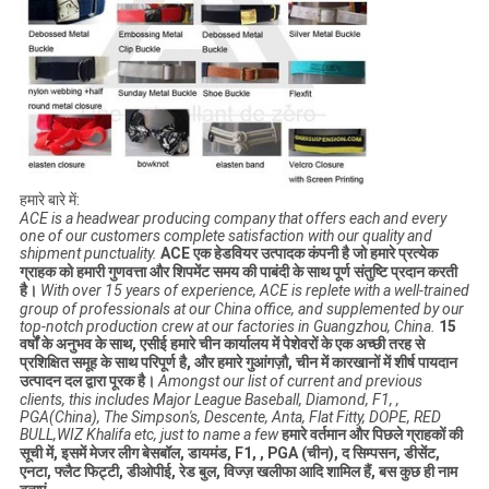
हमारे बारे में:
ACE is a headwear producing company that offers each and every
one of our customers complete satisfaction with our quality and
shipment punctuality.
ACE एक हेडवियर उत्पादक कंपनी है जो हमारे प्रत्येक
ग्राहक को हमारी गुणवत्ता और शिपमेंट समय की पाबंदी के साथ पूर्ण संतुष्टि प्रदान करती
है।
With over 15 years of experience, ACE is replete with a well-trained
group of professionals at our China office, and supplemented by our
top-notch production crew at our factories in Guangzhou, China.
15
वर्षों के अनुभव के साथ, एसीई हमारे चीन कार्यालय में पेशेवरों के एक अच्छी तरह से
प्रशिक्षित समूह के साथ परिपूर्ण है, और हमारे गुआंगज़ौ, चीन में कारखानों में शीर्ष पायदान
उत्पादन दल द्वारा पूरक है।
Amongst our list of current and previous
clients, this includes Major League Baseball, Diamond, F1, ,
PGA(China), The Simpson's, Descente, Anta, Flat Fitty, DOPE, RED
BULL,WIZ Khalifa etc, just to name a few
हमारे वर्तमान और पिछले ग्राहकों की
सूची में, इसमें मेजर लीग बेसबॉल, डायमंड, F1, , PGA (चीन), द सिम्पसन, डीसेंट,
एनटा, फ्लैट फिट्टी, डीओपीई, रेड बुल, विज्ज़ खलीफा आदि शामिल हैं, बस कुछ ही नाम