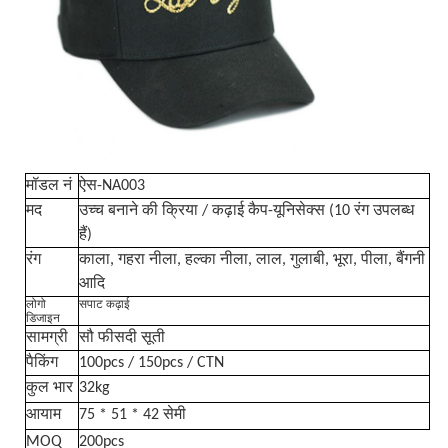
मॉडल नं
ऐस-NA003
मद
उच्च बनाने की क्रिया / कढ़ाई कैप-यूनिसेक्स (10 रंग उपलब्ध
हैं)
रंग
काला, गहरा नीला, हल्का नीला, लाल, गुलाबी, भूरा, पीला, बैंगनी
आदि
लोगो
सपाट कढ़ाई
डिजाइन
सामग्री
सौ फीसदी सूती
पैकिंग
100pcs / 150pcs / CTN
कुल भार
32kg
आयाम
75 * 51 * 42 सेमी
MOQ
200pcs