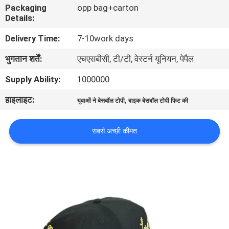
Packaging
opp bag+carton
गुणवत्ता
Details:
नियंत्रण
Delivery Time:
7-10work days
भुगतान शर्तें:
एचएसबीसी, टी/टी, वेस्टर्न यूनियन, पेपैल
संपर्क
करें
Supply Ability:
1000000
हाइलाइट:
,
युवाओं ने बेसबॉल टोपी
बाइक बेसबॉल टोपी फिट की
समाचार
सबसे अच्छी कीमत
मामलों
साइटमैप
PRIVACY