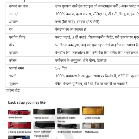
उत्पाद का नाम
उच्च गुणवत्ता वाले ऐस स्टाइल को कस्टमाइज़ करें 6-पैनल फ्लैट कढ
सामग्री
100% कपास, ब्रश कपास, पॉलिएस्टर, टी / सी, गैर-बुना, हवा-म
आकार
बच्चे (56 सेमी), वयस्क (58 सेमी)
रंग
पैनटोन रंग का स्वागत है
प्रतीक चिन्ह
फ्लैट कढ़ाई, 3 डी कढ़ाई, सिल्कस्क्रीन प्रिंट, गर्मी हस्तांतरण मुद
पीठ
प्लास्टिक बकसुआ, धातु बकसुआ specisl अनुरोध का स्वागत है
प्रकार
बेसबॉल कैप, ट्रूकॉलर कैप, स्नैपबैक कैप, फ्लैट कैप, प्रमोशनल क
फ़ीचर
पर्यावरण के अनुकूल, धोने योग्य, टिकाऊ
आदर्श समय
5-7 दिन
गारंटी
100% पर्यावरण के अनुकूल, समय पर डिलीवरी, AZO निःशुल्क 
भुगतान
पेपैल, वेस्टर्न यूनियन, टी / टी, बैंक जानकारी या नकदी है
वापस बंद: