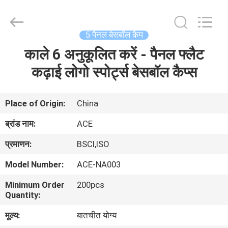
Ace
Headwear
Manufacturing
Co.,
Ltd..
5 पैनल बेसबॉल कैप
All
Rights
काले 6 अनुकूलित करें - पैनल फ्लैट
घर
Reserved.
कढ़ाई लोगो स्पोर्ट्स बेसबॉल कैप्स
उत्पादों
Place of Origin:
China
हमारे
ब्रांड नाम:
ACE
बारे
प्रमाणन:
BSCI,ISO
में
Model Number:
ACE-NA003
Minimum Order
200pcs
कारखाना
Quantity:
भ्रमण
मूल्य:
बातचीत योग्य