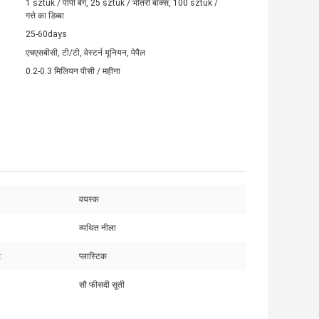
1 sztuk / पीपी बैग, 25 sztuk / भीतरी बॉक्स, 100 sztuk /
गत्ते का डिब्बा
25-60days
एचएसबीसी, टी/टी, वेस्टर्न यूनियन, पेपैल
0.2-0.3 मिलियन पीसी / महीना
वयस्क
व्यथित नीला
:
प्लास्टिक
सौ फीसदी सूती