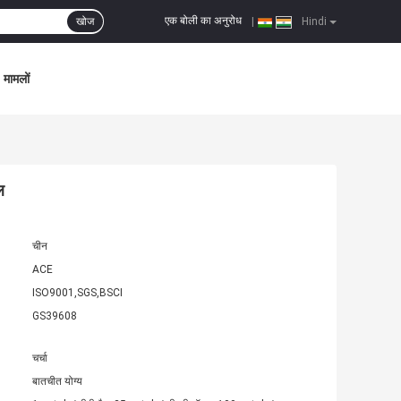
एक बोली का अनुरोध
खोज
|
Hindi
मामलों
ल
चीन
ACE
ISO9001,SGS,BSCI
GS39608
चर्चा
बातचीत योग्य