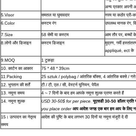
अन्य प्रकार अपनी आव
5.Visor
समतल या घुमावदार
नरम या कठोर प्री-कर्
6.Color
कस्टम रंग
उपलब्ध मानक रंग, वि
7.Size
58 सेमी या कस्टम
आम तौर पर, बच्चों क
8.लोगो और डिजाइन
कस्टम डिजाइन
मुद्रण, गर्मी हस्तांत
appliqué, ect के
9.MOQ
1 टुकड़ा
10. कार्टन का आकार
75 * 48 * 39cm
11.Packing
25 sztuk / polybag / आंतरिक बॉक्स, 4 आंतरिक बक्से / गत्ते क
12. भुगतान की शर्तें
टी / टी, एल / सी, वेस्टर्न यूनियन, पेपैल
13. नमूना समय
4 ~ 7 दिनों के बाद हम आपके नमूना शुल्क प्राप्त करते हैं
14. नमूना शुल्क
USD 30-50$ for per piece.
यूएसडी 30-50 डॉलर प्रति
you place order
आप आदेश जगह एक बार हम आप के लिए नमू
15। उत्पादन का नेतृत्व
आदेश की पुष्टि के बाद लगभग 30 दिनों या नमूना मंजूरी दे दी
समय