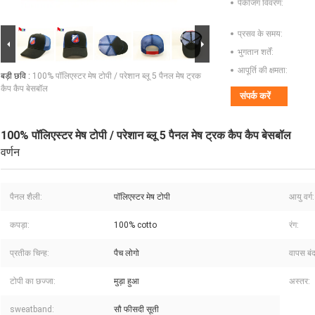
पैकेजिंग विवरण:
प्रसव के समय:
भुगतान शर्तें:
आपूर्ति की क्षमता:
बड़ी छवि :
100% पॉलिएस्टर मेष टोपी / परेशान ब्लू 5 पैनल मेष ट्रक
कैप कैप बेसबॉल
संपर्क करें
100% पॉलिएस्टर मेष टोपी / परेशान ब्लू 5 पैनल मेष ट्रक कैप कैप बेसबॉल
वर्णन
पैनल शैली:
पॉलिएस्टर मेष टोपी
आयु वर्ग:
कपड़ा:
100% cotto
रंग:
प्रतीक चिन्ह:
पैच लोगो
वापस बंद
टोपी का छज्जा:
मुड़ा हुआ
अस्तर:
sweatband:
सौ फीसदी सूती