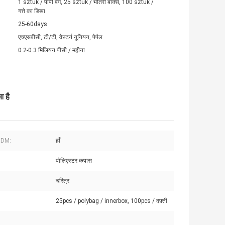
1 sztuk / पीपी बैग, 25 sztuk / भीतरी बॉक्स, 100 sztuk /
गत्ते का डिब्बा
25-60days
एचएसबीसी, टी/टी, वेस्टर्न यूनियन, पेपैल
0.2-0.3 मिलियन पीसी / महीना
 है
DM:
हाँ
पोलिएस्टर कपास
चरित्र
25pcs / polybag / innerbox, 100pcs / दफ़्ती