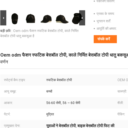
पैकेजिंग विवरण:
प्रसव के समय:
भुगतान शर्तें:
आपूर्ति की क्षमता:
बड़ी छवि :
Oem odm फैशन स्फटिक बेसबॉल टोपी, काले निर्मित
बेसबॉल टोपी धातु बकसुआ है
संपर्क करें
Oem odm फैशन स्फटिक बेसबॉल टोपी, काले निर्मित बेसबॉल टोपी धातु बकसुआ
वर्णन
स्पोर्ट्स कैप टाइप:
स्फटिक बेसबॉल टोपी
OEM O
आयु समूह:
बच्चों
सामग्री:
आकार:
56-60 सेमी, 56 ~ 60 सेमी
शैली:
पैटर्न:
मुद्रित
पैकिंग:
युवाओं ने बेसबॉल टोपी
बाइक बेसबॉल टोपी फिट की
प्रमुखता देना:
,