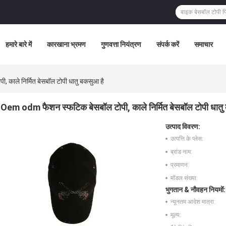
हमारे बारे में
कारखाना भ्रमण
गुणवत्ता नियंत्रण
संपर्क करें
समाचार
काले निर्मित बेसबॉल टोपी धातु बकसुआ है
Oem odm फैशन स्फटिक बेसबॉल टोपी, काले निर्मित बेसबॉल टोपी धातु
उत्पाद विवरण:
उत्पत्ति के प्लेस:
ब्रांड नाम:
प्रमाणन:
मॉडल संख्या:
भुगतान & नौवहन नियमों:
न्यूनतम आदेश मात्रा:
मूल्य: