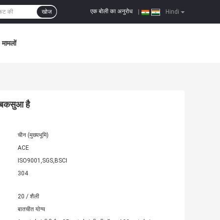
एक बोली का अनुरोध
खोज
|
Hindi
मामलों
 बकसुआ है
चीन (मुख्यभूमि)
ACE
ISO9001,SGS,BSCI
304
20 / शैली
बातचीत योग्य