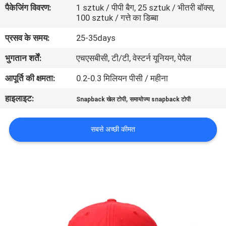
पैकेजिंग विवरण:
1 sztuk / पीपी बैग, 25 sztuk / भीतरी बॉक्स,
गुणवत्ता
100 sztuk / गत्ते का डिब्बा
नियंत्रण
प्रसव के समय:
25-35days
भुगतान शर्तें:
एचएसबीसी, टी/टी, वेस्टर्न यूनियन, पेपैल
संपर्क
करें
आपूर्ति की क्षमता:
0.2-0.3 मिलियन पीसी / महीना
हाइलाइट:
,
Snapback खेल टोपी
समायोज्य snapback टोपी
समाचार
सबसे अच्छी कीमत
मामलों
साइटमैप
PRIVACY