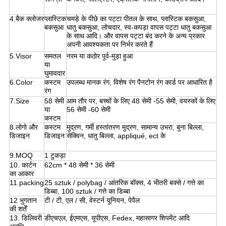
4.बैक क्लोजर
प्लास्टिक
चमड़े के पीछे का पट्टा पीतल के साथ, प्लास्टिक बकसुआ,
बकसुआ
धातु बकसुआ, लोचदार, स्व-कपड़ा वापस पट्टा धातु बकसुआ
के साथ आदि। और वापस पट्टा बंद करने के अन्य प्रकार
अपनी आवश्यकता पर निर्भर करते हैं
5.Visor
समतल
नरम या कठोर पूर्व-मुड़ा हुआ
या
घुमावदार
6.Color
कस्टम
उपलब्ध मानक रंग, विशेष रंग पैनटोन रंग कार्ड पर आधारित है
रंग
7.Size
58 सेमी
आम तौर पर, बच्चों के लिए 48 सेमी -55 सेमी, वयस्कों के लिए
या
56 सेमी -60 सेमी
कस्टम
8.लोगो और
कस्टम
मुद्रण, गर्मी हस्तांतरण मुद्रण, सामान्य उभरा, बुना बिल्ला,
डिजाइन
डिजाइन
सेक्विन, धातु बिल्ला, appliqué, ect के
9.MOQ
1 टुकड़ा
10. कार्टन
62cm * 48 सेमी * 36 सेमी
का आकार
11.packing
25 sztuk / polybag / आंतरिक बॉक्स, 4 भीतरी बक्से / गत्ते का
डिब्बा, 100 sztuk / गत्ते का डिब्बा
12 भुगतान
टी / टी, एल / सी, वेस्टर्न यूनियन, पेपैल
की शर्तें
13. डिलिवरी
डीएचएल, ईएमएस, यूपीएस, Fedex, महासागर शिपमेंट आदि