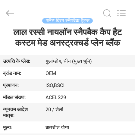
Ace
Headwear
Manufacturing
Co.,
Ltd..
फ्लैट ब्रिम स्नैपबैक हैट्स
All
Rights
लाल रस्सी नायलॉन स्नैपबैक कैप हैट
घर
Reserved.
कस्टम मेड अनस्ट्रक्चर्ड प्लेन ब्लैंक
उत्पादों
उत्पत्ति के प्लेस:
गुआंग्डोंग, चीन (मुख्य भूमि)
हमारे
ब्रांड नाम:
OEM
बारे
प्रमाणन:
ISO,BSCI
में
मॉडल संख्या:
ACELS29
न्यूनतम आदेश
20 / शैली
कारखाना
मात्रा:
भ्रमण
मूल्य:
बातचीत योग्य