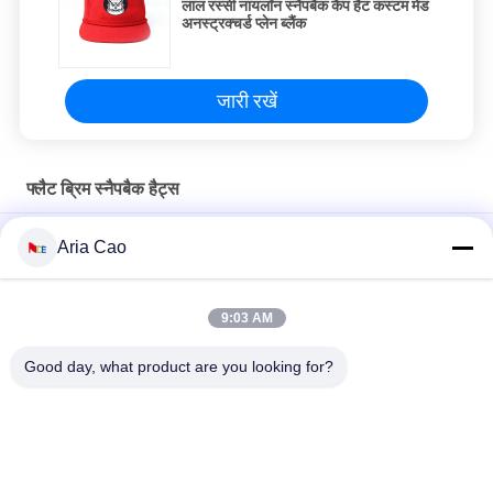
लाल रस्सी नायलॉन स्नैपबैक कैप हैट कस्टम मेड
अनस्ट्रक्चर्ड प्लेन ब्लैंक
जारी रखें
फ्लैट ब्रिम स्नैपबैक हैट्स
ओडीएम 100% कपास फैशन फ्लैट ब्रिम बेसबॉल हैट कोरियाई हिप हॉप कैप
Aria Cao
पुरुषों के लिए कॉटन फ्लैट बिल गोर्रास 3 डी कशीदाकारी स्नैपबैक सलाम
9:03 AM
Customized Design black embroidery national flag special
plastic buckle eagle Logo Sports Snapback Hats Caps
Good day, what product are you looking for?
लोकप्रिय श्रेणियां
सभी
मुद्रित बेसबॉल कैप्स
कशीदाकारी बेसबॉल कैप्स