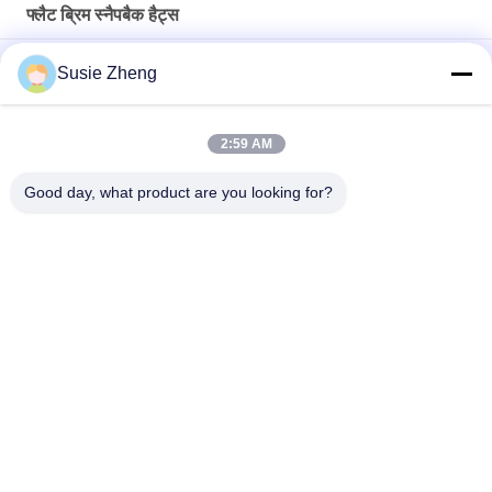
फ्लैट ब्रिम स्नैपबैक हैट्स
ओडीएम 100% कपास फैशन फ्लैट ब्रिम बेसबॉल हैट कोरियाई हिप हॉप कैप
Susie Zheng
पुरुषों के लिए कॉटन फ्लैट बिल गोर्रास 3 डी कशीदाकारी स्नैपबैक सलाम
2:59 AM
Customized Design black embroidery national flag special
plastic buckle eagle Logo Sports Snapback Hats Caps
Good day, what product are you looking for?
लोकप्रिय श्रेणियां
सभी
मुद्रित बेसबॉल कैप्स
कशीदाकारी बेसबॉल कैप्स
5 पैनल बेसबॉल कैप
5 पैनल ट्रक कैप
फ्लैट ब्रिम स्नैपबैक हैट्स
समायोज्य गोल्फ सलाम