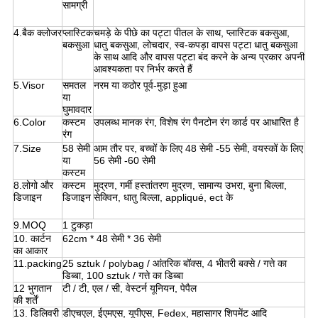
सामग्री
4.बैक क्लोजर
प्लास्टिक
चमड़े के पीछे का पट्टा पीतल के साथ, प्लास्टिक बकसुआ,
बकसुआ
धातु बकसुआ, लोचदार, स्व-कपड़ा वापस पट्टा धातु बकसुआ
के साथ आदि और वापस पट्टा बंद करने के अन्य प्रकार अपनी
आवश्यकता पर निर्भर करते हैं
5.Visor
समतल
नरम या कठोर पूर्व-मुड़ा हुआ
या
घुमावदार
6.Color
कस्टम
उपलब्ध मानक रंग, विशेष रंग पैनटोन रंग कार्ड पर आधारित है
रंग
7.Size
58 सेमी
आम तौर पर, बच्चों के लिए 48 सेमी -55 सेमी, वयस्कों के लिए
या
56 सेमी -60 सेमी
कस्टम
8.लोगो और
कस्टम
मुद्रण, गर्मी हस्तांतरण मुद्रण, सामान्य उभरा, बुना बिल्ला,
डिजाइन
डिजाइन
सेक्विन, धातु बिल्ला, appliqué, ect के
9.MOQ
1 टुकड़ा
10. कार्टन
62cm * 48 सेमी * 36 सेमी
का आकार
11.packing
25 sztuk / polybag / आंतरिक बॉक्स, 4 भीतरी बक्से / गत्ते का
डिब्बा, 100 sztuk / गत्ते का डिब्बा
12 भुगतान
टी / टी, एल / सी, वेस्टर्न यूनियन, पेपैल
की शर्तें
13. डिलिवरी
डीएचएल, ईएमएस, यूपीएस, Fedex, महासागर शिपमेंट आदि