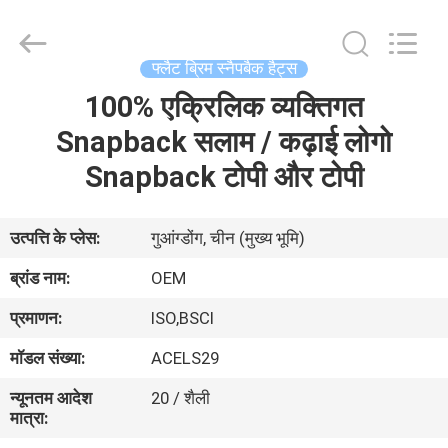
Ace
Headwear
Manufacturing
Co.,
Ltd..
फ्लैट ब्रिम स्नैपबैक हैट्स
All
Rights
100% एक्रिलिक व्यक्तिगत
घर
Reserved.
Snapback सलाम / कढ़ाई लोगो
उत्पादों
Snapback टोपी और टोपी
हमारे
उत्पत्ति के प्लेस:
गुआंग्डोंग, चीन (मुख्य भूमि)
बारे
ब्रांड नाम:
OEM
में
प्रमाणन:
ISO,BSCI
मॉडल संख्या:
ACELS29
कारखाना
न्यूनतम आदेश
20 / शैली
भ्रमण
मात्रा: