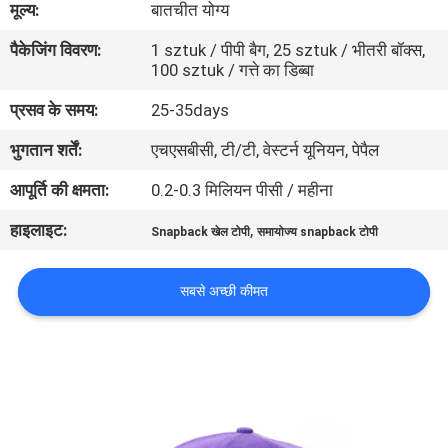
मूल्य:
बातचीत योग्य
गुणवत्ता
पैकेजिंग विवरण:
1 sztuk / पीपी बैग, 25 sztuk / भीतरी बॉक्स,
नियंत्रण
100 sztuk / गत्ते का डिब्बा
प्रसव के समय:
25-35days
संपर्क
भुगतान शर्तें:
एचएसबीसी, टी/टी, वेस्टर्न यूनियन, पेपैल
करें
आपूर्ति की क्षमता:
0.2-0.3 मिलियन पीसी / महीना
समाचार
हाइलाइट:
,
Snapback खेल टोपी
समायोज्य snapback टोपी
मामलों
सबसे अच्छी कीमत
साइटमैप
PRIVACY