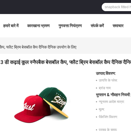
हमारे बारे में
कारखाना भ्रमण
गुणवत्ता नियंत्रण
संपर्क करें
समाचार
कैप, फ्लैट ब्रिम बेसबॉल कैप दैनिक दैनिक उपयोग के लिए
3 डी कढ़ाई कूल स्नैपबैक बेसबॉल कैप, फ्लैट ब्रिम बेसबॉल कैप दैनिक दै
उत्पाद विवरण:
उत्पत्ति के प्लेस:
ब्रांड नाम:
भुगतान & नौवहन नियमों:
न्यूनतम आदेश मात्रा:
मूल्य:
पैकेजिंग विवरण:
प्रसव के समय: